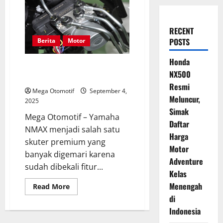
RECENT
POSTS
Berita
Motor
Honda
Begini Ciri Modul ABS Yamaha
NX500
NMAX Mulai Rusak
Resmi
Mega Otomotif
September 4,
Meluncur,
2025
Simak
Mega Otomotif – Yamaha
Daftar
NMAX menjadi salah satu
Harga
skuter premium yang
Motor
banyak digemari karena
Adventure
sudah dibekali fitur...
Kelas
Menengah
Read
Read More
more
di
about
Begini
Indonesia
Ciri
Modul