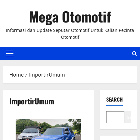
Skip
Mega Otomotif
to
content
Informasi dan Update Seputar Otomotif Untuk Kalian Pecinta
Otomotif
Primary
Menu
Home
ImportirUmum
ImportirUmum
SEARCH
Search