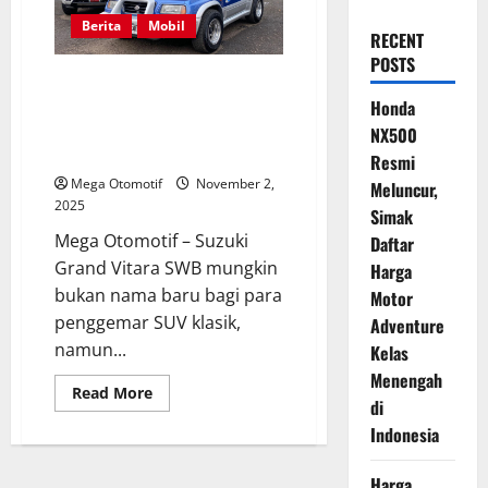
Berita
Mobil
RECENT
POSTS
Suzuki Grand Vitara SWB:
Warisan Keluarga Bernilai
Honda
Emosional dan Langka di
NX500
Indonesia
Resmi
Mega Otomotif
November 2,
Meluncur,
2025
Simak
Mega Otomotif – Suzuki
Daftar
Grand Vitara SWB mungkin
Harga
bukan nama baru bagi para
Motor
penggemar SUV klasik,
Adventure
namun...
Kelas
Menengah
Read
Read More
di
more
about
Indonesia
Suzuki
Grand
Vitara
Harga
SWB: