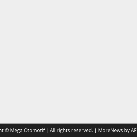
t © Mega Otomotif | All rights reserved.
|
MoreNews
by AF