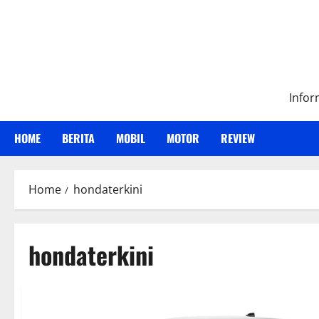
Skip
to
content
Infor
HOME
BERITA
MOBIL
MOTOR
REVIEW
Home
hondaterkini
hondaterkini