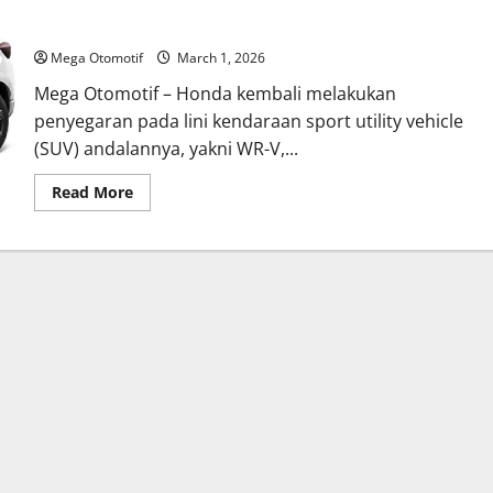
Honda Segarkan Tampilan dan Fitur WR-V, BR-V, serta CR-V
untuk Perkuat Daya Saing SUV
Mega Otomotif
March 1, 2026
Mega Otomotif – Honda kembali melakukan
penyegaran pada lini kendaraan sport utility vehicle
(SUV) andalannya, yakni WR-V,...
Read
Read More
more
about
Honda
Segarkan
Tampilan
dan
Fitur
WR-
V,
BR-
V,
serta
CR-
V
untuk
Perkuat
Daya
Saing
SUV