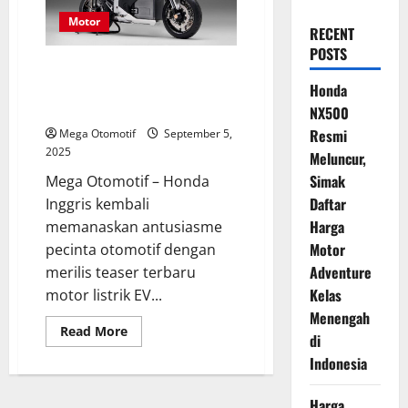
Motor
RECENT
POSTS
Honda EV Fun Concept Siap
Rilis: Motor Listrik Baru dengan
Honda
Performa Setara 500cc
NX500
Resmi
Mega Otomotif
September 5,
2025
Meluncur,
Simak
Mega Otomotif – Honda
Daftar
Inggris kembali
Harga
memanaskan antusiasme
Motor
pecinta otomotif dengan
Adventure
merilis teaser terbaru
Kelas
motor listrik EV...
Menengah
Read
Read More
di
more
about
Indonesia
Honda
EV
Fun
Harga
Concept