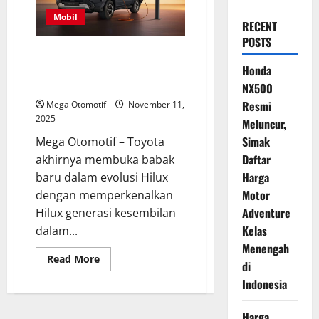
Mobil
RECENT
POSTS
Toyota Hilux EV Resmi
Diluncurkan, Kini Tawarkan
Honda
Jarak Tempuh 240 Km
NX500
Resmi
Mega Otomotif
November 11,
2025
Meluncur,
Simak
Mega Otomotif – Toyota
Daftar
akhirnya membuka babak
Harga
baru dalam evolusi Hilux
Motor
dengan memperkenalkan
Adventure
Hilux generasi kesembilan
Kelas
dalam...
Menengah
Read
Read More
di
more
about
Indonesia
Toyota
Hilux
EV
Harga
Resmi