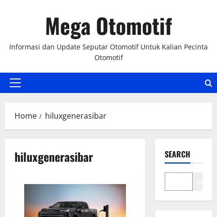
Skip
Mega Otomotif
to
content
Informasi dan Update Seputar Otomotif Untuk Kalian Pecinta
Otomotif
Primary
Menu
Home
hiluxgenerasibar
hiluxgenerasibar
SEARCH
Search