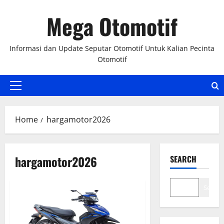
Skip
Mega Otomotif
to
content
Informasi dan Update Seputar Otomotif Untuk Kalian Pecinta
Otomotif
Primary
Menu
Home
hargamotor2026
hargamotor2026
SEARCH
Search