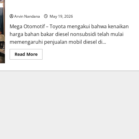
Toyota Akui Penjualan Mobil Diesel Terganggu oleh Kenaikan
Harga BBM
Arvin Nandana
May 19, 2026
Mega Otomotif – Toyota mengakui bahwa kenaikan
harga bahan bakar diesel nonsubsidi telah mulai
memengaruhi penjualan mobil diesel di...
Read
Read More
more
about
Toyota
Akui
Penjualan
Mobil
Diesel
Terganggu
oleh
Kenaikan
Harga
BBM