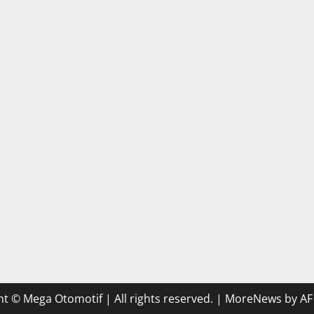
t © Mega Otomotif | All rights reserved.
|
MoreNews
by AF