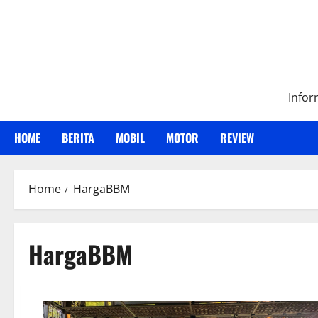
Skip
to
content
Infor
HOME
BERITA
MOBIL
MOTOR
REVIEW
Home
HargaBBM
HargaBBM