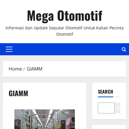
Skip
Mega Otomotif
to
content
Informasi dan Update Seputar Otomotif Untuk Kalian Pecinta
Otomotif
Primary
Menu
Home
GIAMM
GIAMM
SEARCH
Search