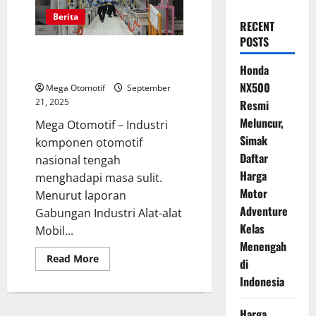
Berita
RECENT
POSTS
Sektor Komponen Otomotif
Lokal Dirundung Kerugian
Honda
NX500
Mega Otomotif
September
21, 2025
Resmi
Meluncur,
Mega Otomotif – Industri
Simak
komponen otomotif
Daftar
nasional tengah
Harga
menghadapi masa sulit.
Motor
Menurut laporan
Adventure
Gabungan Industri Alat-alat
Kelas
Mobil...
Menengah
Read
Read More
di
more
about
Indonesia
Sektor
Komponen
Otomotif
Harga