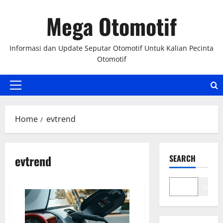
Skip
Mega Otomotif
to
content
Informasi dan Update Seputar Otomotif Untuk Kalian Pecinta
Otomotif
Primary
Menu
Home
evtrend
evtrend
SEARCH
Search