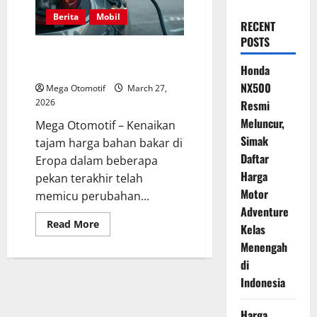
Berita
Mobil
RECENT
POSTS
Efek Konflik Iran: Mobil Listrik
Bekas Kian Diminati di Eropa
Honda
NX500
Mega Otomotif
March 27,
2026
Resmi
Meluncur,
Mega Otomotif – Kenaikan
Simak
tajam harga bahan bakar di
Daftar
Eropa dalam beberapa
Harga
pekan terakhir telah
Motor
memicu perubahan...
Adventure
Read
Read More
Kelas
more
about
Menengah
Efek
Konflik
di
Iran:
Indonesia
Mobil
Listrik
Bekas
Kian
Harga