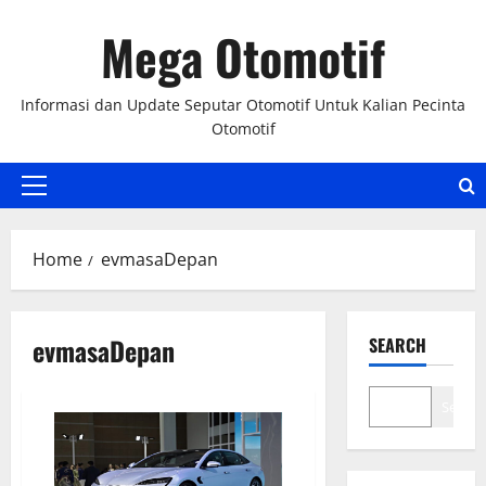
Skip
Mega Otomotif
to
content
Informasi dan Update Seputar Otomotif Untuk Kalian Pecinta
Otomotif
Primary
Menu
Home
evmasaDepan
evmasaDepan
SEARCH
Search