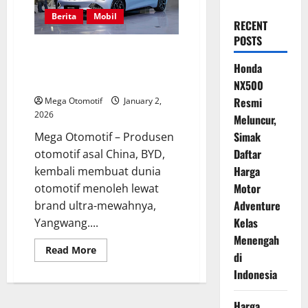
Berita
Mobil
RECENT
POSTS
Sedan Listrik Premium BYD
Bawa Baterai Raksasa, Sekali
Honda
Cas Klaim Tembus 1.000 Km
NX500
Resmi
Mega Otomotif
January 2,
2026
Meluncur,
Simak
Mega Otomotif – Produsen
Daftar
otomotif asal China, BYD,
Harga
kembali membuat dunia
Motor
otomotif menoleh lewat
Adventure
brand ultra-mewahnya,
Kelas
Yangwang....
Menengah
Read
Read More
di
more
about
Indonesia
Sedan
Listrik
Premium
Harga
BYD