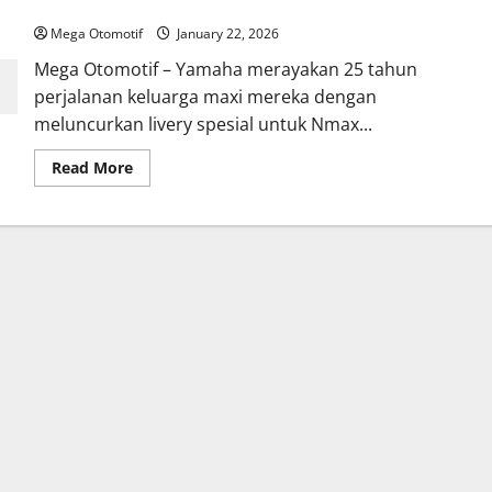
Livery Spesial Nmax dan Xmax Rayakan 25 Tahun Maxi Yamaha
Mega Otomotif
January 22, 2026
Mega Otomotif – Yamaha merayakan 25 tahun
perjalanan keluarga maxi mereka dengan
meluncurkan livery spesial untuk Nmax...
Read
Read More
more
about
Livery
Spesial
Nmax
dan
Xmax
Rayakan
25
Tahun
Maxi
Yamaha