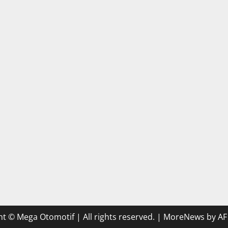
t © Mega Otomotif | All rights reserved.
|
MoreNews
by AF