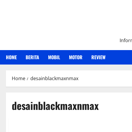
Skip
to
content
Infor
HOME
BERITA
MOBIL
MOTOR
REVIEW
Home
desainblackmaxnmax
desainblackmaxnmax