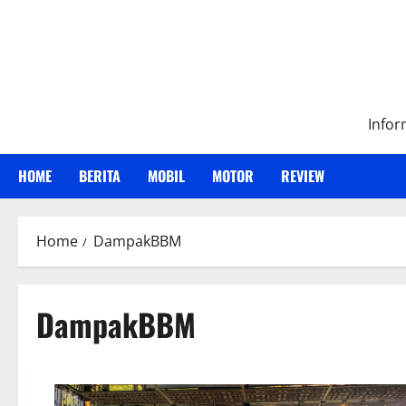
Skip
to
content
Infor
HOME
BERITA
MOBIL
MOTOR
REVIEW
Home
DampakBBM
DampakBBM