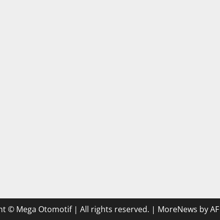
t © Mega Otomotif | All rights reserved.
|
MoreNews
by AF