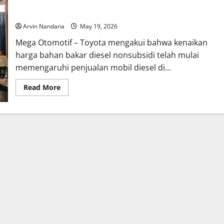
Toyota Akui Penjualan Mobil Diesel Terganggu oleh Kenaikan
Harga BBM
Arvin Nandana
May 19, 2026
Mega Otomotif – Toyota mengakui bahwa kenaikan
harga bahan bakar diesel nonsubsidi telah mulai
memengaruhi penjualan mobil diesel di...
Read
Read More
more
about
Toyota
Akui
Penjualan
Mobil
Diesel
Terganggu
oleh
Kenaikan
Harga
BBM