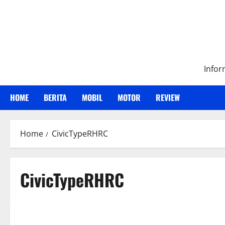
Skip
to
content
Infor
HOME
BERITA
MOBIL
MOTOR
REVIEW
Home
CivicTypeRHRC
CivicTypeRHRC