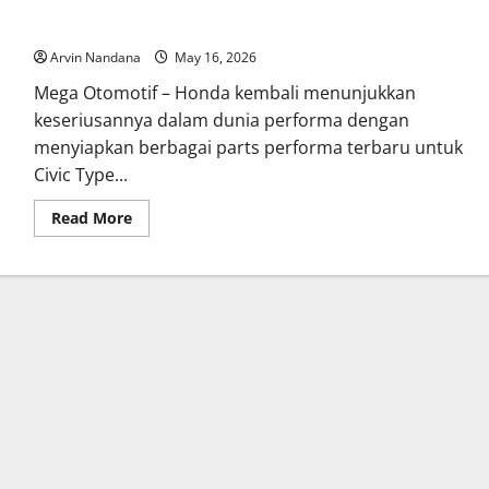
Honda Segera Hadirkan Parts Performa Baru untuk Civic Type
R
Arvin Nandana
May 16, 2026
Mega Otomotif – Honda kembali menunjukkan
keseriusannya dalam dunia performa dengan
menyiapkan berbagai parts performa terbaru untuk
Civic Type...
Read
Read More
more
about
Honda
Segera
Hadirkan
Parts
Performa
Baru
untuk
Civic
Type
R