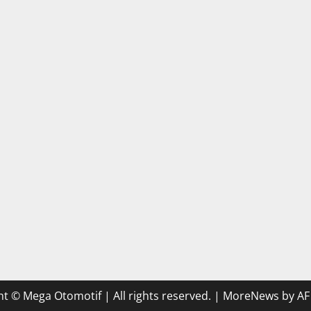
t © Mega Otomotif | All rights reserved.
|
MoreNews
by AF