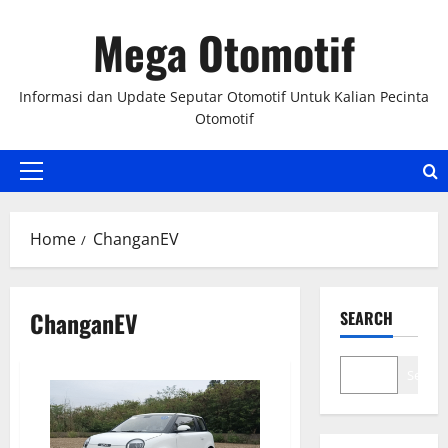
Skip
Mega Otomotif
to
content
Informasi dan Update Seputar Otomotif Untuk Kalian Pecinta
Otomotif
Primary
Menu
Home
ChanganEV
ChanganEV
SEARCH
Search