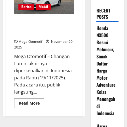
Berita
Mobil
RECENT
POSTS
Detail Spesifikasi Changan
Lumin Indonesia Resmi
Honda
Terungkap
NX500
Resmi
Mega Otomotif
November 20,
2025
Meluncur,
Simak
Mega Otomotif – Changan
Daftar
Lumin akhirnya
Harga
diperkenalkan di Indonesia
Motor
pada Rabu (19/11/2025).
Adventure
Pada acara itu, publik
Kelas
langsung...
Menengah
Read
Read More
di
more
about
Indonesia
Detail
Spesifikasi
Changan
Harga
Lumin