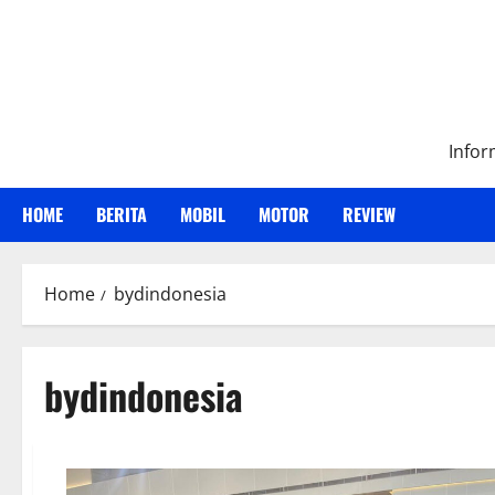
Skip
to
content
Infor
HOME
BERITA
MOBIL
MOTOR
REVIEW
Home
bydindonesia
bydindonesia