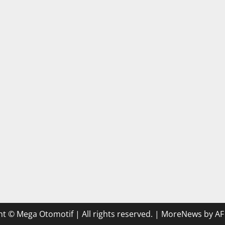
t © Mega Otomotif | All rights reserved.
|
MoreNews
by AF