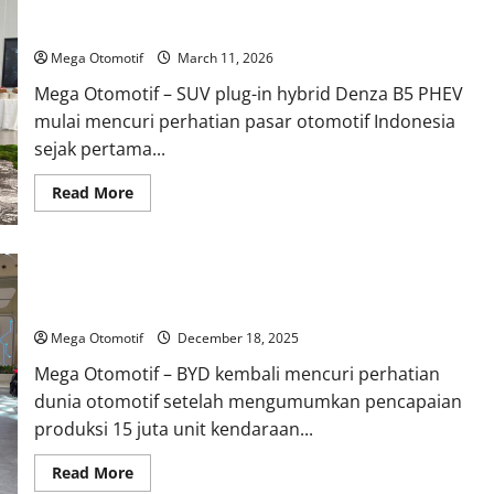
Denza B5 PHEV Mulai Menarik Perhatian, Respons Konsumen
Disebut Cukup Positif
Mega Otomotif
March 11, 2026
Mega Otomotif – SUV plug-in hybrid Denza B5 PHEV
mulai mencuri perhatian pasar otomotif Indonesia
sejak pertama...
Read
Read More
more
about
Denza
B5
PHEV
Produksi Kendaraan Listrik BYD Tembus 15 Juta Unit,
Mulai
Menarik
Tinggalkan Tesla dan Volkswagen
Perhatian,
Respons
Mega Otomotif
December 18, 2025
Konsumen
Disebut
Mega Otomotif – BYD kembali mencuri perhatian
Cukup
Positif
dunia otomotif setelah mengumumkan pencapaian
produksi 15 juta unit kendaraan...
Read
Read More
more