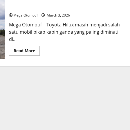
Harga Bekas Toyota Hilux Tetap Stabil, Pikap Kabin Ganda
Masih Diburu
Mega Otomotif
March 3, 2026
Mega Otomotif – Toyota Hilux masih menjadi salah
satu mobil pikap kabin ganda yang paling diminati
di...
Read
Read More
more
about
Harga
Bekas
Toyota
Hilux
Tetap
Stabil,
Pikap
Kabin
Ganda
Masih
Diburu