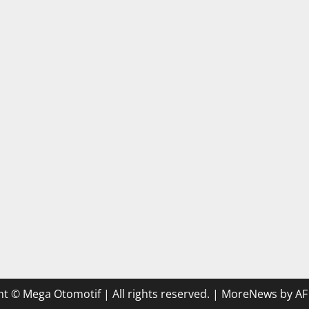
t © Mega Otomotif | All rights reserved.
|
MoreNews
by AF