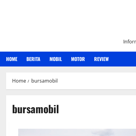
Skip
to
content
Infor
HOME
BERITA
MOBIL
MOTOR
REVIEW
Home
bursamobil
bursamobil