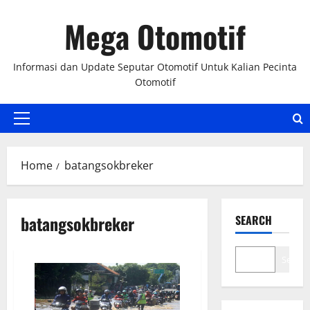
Skip
Mega Otomotif
to
content
Informasi dan Update Seputar Otomotif Untuk Kalian Pecinta
Otomotif
Primary
Menu
Home
batangsokbreker
batangsokbreker
SEARCH
Search