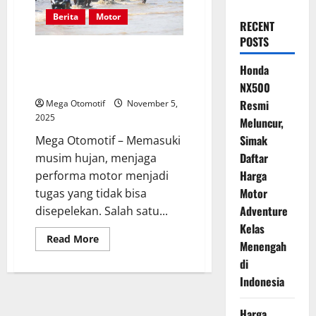
Berita
Motor
RECENT
POSTS
Musim Hujan Datang, Hindari
Sokbreker Motor Bocor dengan
Honda
Perawatan Tepat
NX500
Resmi
Mega Otomotif
November 5,
2025
Meluncur,
Simak
Mega Otomotif – Memasuki
Daftar
musim hujan, menjaga
Harga
performa motor menjadi
Motor
tugas yang tidak bisa
Adventure
disepelekan. Salah satu...
Kelas
Read
Read More
Menengah
more
about
di
Musim
Hujan
Indonesia
Datang,
Hindari
Sokbreker
Harga