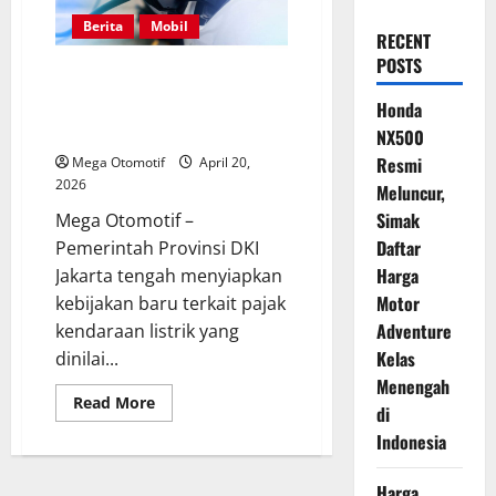
Berita
Mobil
RECENT
POSTS
DKI Jakarta Rancang Skema
Pajak Kendaraan Listrik Lebih
Honda
Seimbang dan Berkeadilan
NX500
Resmi
Mega Otomotif
April 20,
2026
Meluncur,
Simak
Mega Otomotif –
Daftar
Pemerintah Provinsi DKI
Harga
Jakarta tengah menyiapkan
Motor
kebijakan baru terkait pajak
Adventure
kendaraan listrik yang
Kelas
dinilai...
Menengah
Read
Read More
di
more
about
Indonesia
DKI
Jakarta
Rancang
Harga
Skema