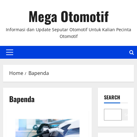
Skip
Mega Otomotif
to
content
Informasi dan Update Seputar Otomotif Untuk Kalian Pecinta
Otomotif
Primary
Menu
Home
Bapenda
Bapenda
SEARCH
Search