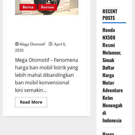
Berita
Review
RECENT
POSTS
Kenapa Ban Mobil Listrik Lebih
Mahal? Ini Bukan Sekadar Label
Honda
EV
NX500
Resmi
Mega Otomotif
April 6,
2026
Meluncur,
Simak
Mega Otomotif – Fenomena
Daftar
harga ban mobil listrik yang
Harga
lebih mahal dibandingkan
Motor
ban mobil konvensional
Adventure
kini semakin...
Kelas
Read
Read More
Menengah
more
about
di
Kenapa
Ban
Indonesia
Mobil
Listrik
Lebih
Harga