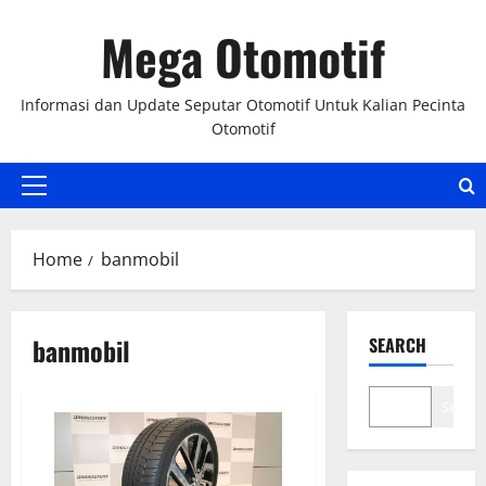
Skip
Mega Otomotif
to
content
Informasi dan Update Seputar Otomotif Untuk Kalian Pecinta
Otomotif
Primary
Menu
Home
banmobil
banmobil
SEARCH
Search