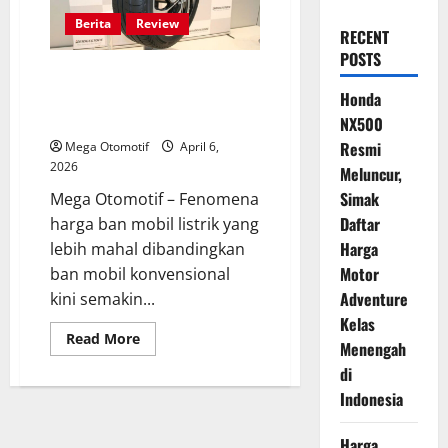
Berita
Review
RECENT
POSTS
Kenapa Ban Mobil Listrik Lebih
Mahal? Ini Bukan Sekadar Label
Honda
EV
NX500
Resmi
Mega Otomotif
April 6,
2026
Meluncur,
Simak
Mega Otomotif – Fenomena
Daftar
harga ban mobil listrik yang
Harga
lebih mahal dibandingkan
Motor
ban mobil konvensional
Adventure
kini semakin...
Kelas
Read
Read More
Menengah
more
about
di
Kenapa
Ban
Indonesia
Mobil
Listrik
Lebih
Harga