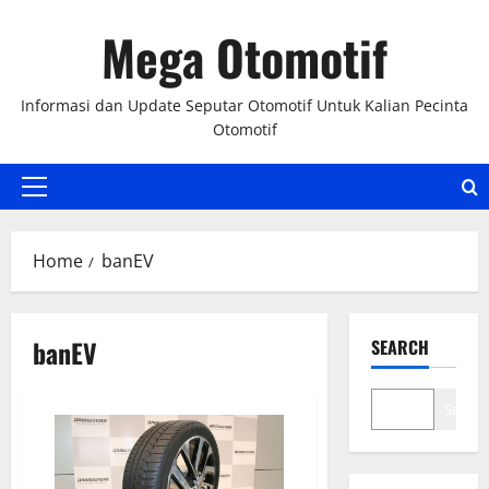
Skip
Mega Otomotif
to
content
Informasi dan Update Seputar Otomotif Untuk Kalian Pecinta
Otomotif
Primary
Menu
Home
banEV
banEV
SEARCH
Search