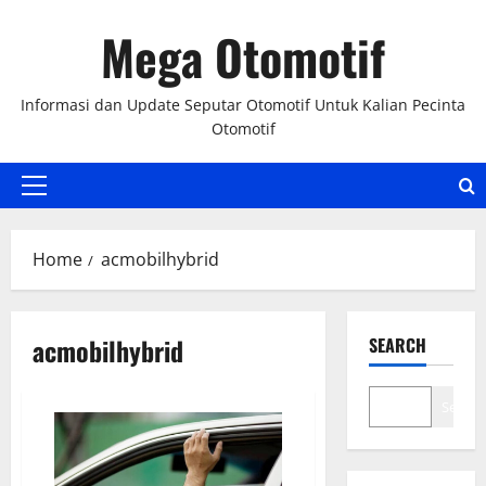
Skip
Mega Otomotif
to
content
Informasi dan Update Seputar Otomotif Untuk Kalian Pecinta
Otomotif
Primary
Menu
Home
acmobilhybrid
acmobilhybrid
SEARCH
Search