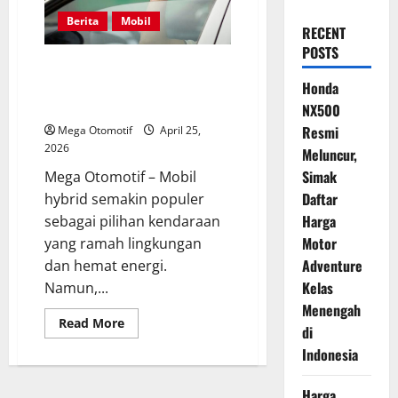
Berita
Mobil
RECENT
POSTS
Pemilik Mobil Hybrid Harus
Perhatikan Kebiasaan Membuka
Honda
Kaca Saat Berkendara
NX500
Resmi
Mega Otomotif
April 25,
2026
Meluncur,
Simak
Mega Otomotif – Mobil
Daftar
hybrid semakin populer
Harga
sebagai pilihan kendaraan
Motor
yang ramah lingkungan
Adventure
dan hemat energi.
Kelas
Namun,...
Menengah
Read
Read More
di
more
about
Indonesia
Pemilik
Mobil
Hybrid
Harga
Harus