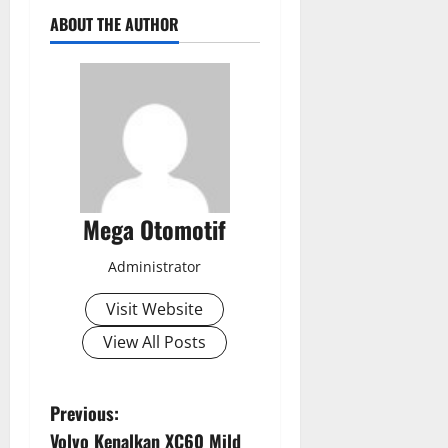
ABOUT THE AUTHOR
Mega Otomotif
Administrator
Visit Website
View All Posts
P
Previous:
Volvo Kenalkan XC60 Mild