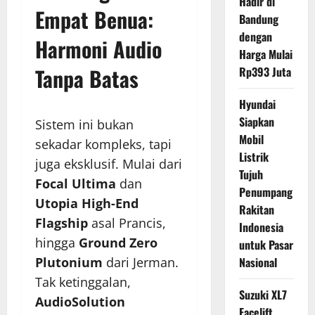
Hadir di
Empat Benua:
Bandung
dengan
Harmoni Audio
Harga Mulai
Tanpa Batas
Rp393 Juta
Hyundai
Siapkan
Sistem ini bukan
Mobil
sekadar kompleks, tapi
Listrik
juga eksklusif. Mulai dari
Tujuh
Focal Ultima
dan
Penumpang
Utopia High-End
Rakitan
Flagship
asal Prancis,
Indonesia
hingga
Ground Zero
untuk Pasar
Plutonium
dari Jerman.
Nasional
Tak ketinggalan,
Suzuki XL7
AudioSolution
Facelift