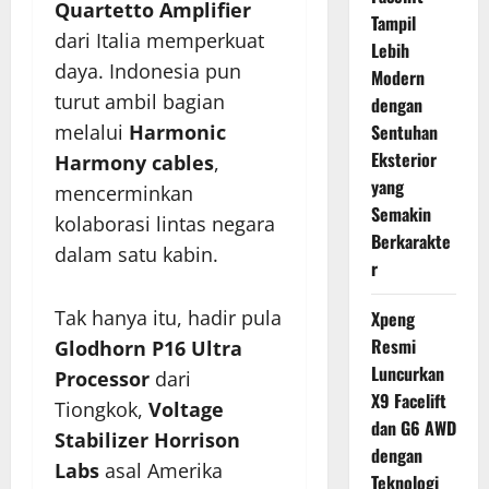
Quartetto Amplifier
Tampil
dari Italia memperkuat
Lebih
daya. Indonesia pun
Modern
turut ambil bagian
dengan
melalui
Harmonic
Sentuhan
Eksterior
Harmony cables
,
yang
mencerminkan
Semakin
kolaborasi lintas negara
Berkarakte
dalam satu kabin.
r
Tak hanya itu, hadir pula
Xpeng
Resmi
Glodhorn P16 Ultra
Luncurkan
Processor
dari
X9 Facelift
Tiongkok,
Voltage
dan G6 AWD
Stabilizer Horrison
dengan
Labs
asal Amerika
Teknologi