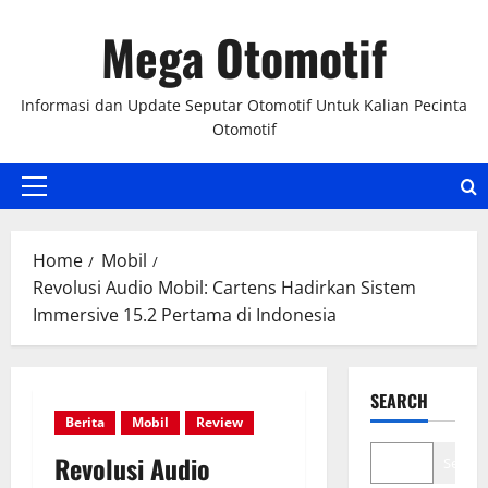
Skip
Mega Otomotif
to
content
Informasi dan Update Seputar Otomotif Untuk Kalian Pecinta
Otomotif
Primary
Menu
Home
Mobil
Revolusi Audio Mobil: Cartens Hadirkan Sistem
Immersive 15.2 Pertama di Indonesia
SEARCH
Berita
Mobil
Review
Revolusi Audio
Search