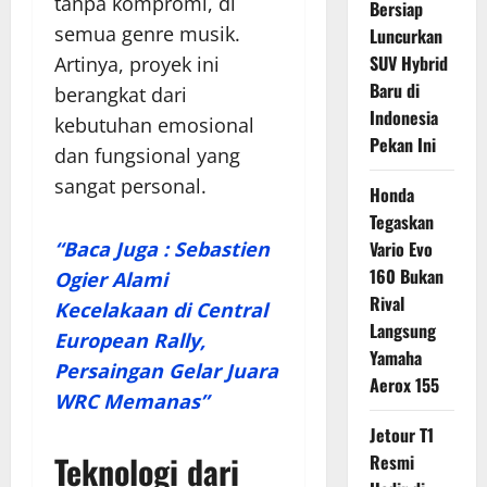
tanpa kompromi, di
Bersiap
semua genre musik.
Luncurkan
SUV Hybrid
Artinya, proyek ini
Baru di
berangkat dari
Indonesia
kebutuhan emosional
Pekan Ini
dan fungsional yang
sangat personal.
Honda
Tegaskan
“Baca Juga : Sebastien
Vario Evo
160 Bukan
Ogier Alami
Rival
Kecelakaan di Central
Langsung
European Rally,
Yamaha
Persaingan Gelar Juara
Aerox 155
WRC Memanas”
Jetour T1
Teknologi dari
Resmi