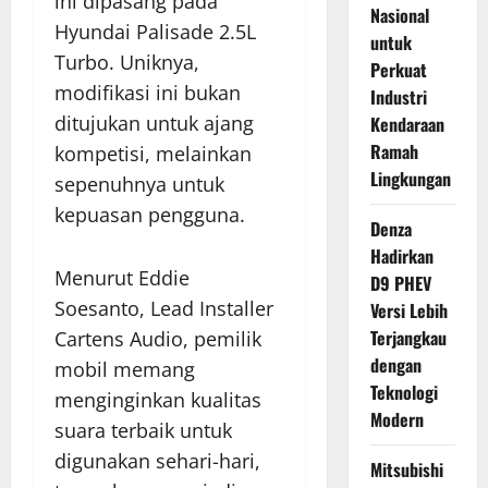
ini dipasang pada
Nasional
Hyundai Palisade 2.5L
untuk
Turbo. Uniknya,
Perkuat
modifikasi ini bukan
Industri
ditujukan untuk ajang
Kendaraan
Ramah
kompetisi, melainkan
Lingkungan
sepenuhnya untuk
kepuasan pengguna.
Denza
Hadirkan
Menurut Eddie
D9 PHEV
Soesanto, Lead Installer
Versi Lebih
Terjangkau
Cartens Audio, pemilik
dengan
mobil memang
Teknologi
menginginkan kualitas
Modern
suara terbaik untuk
digunakan sehari-hari,
Mitsubishi