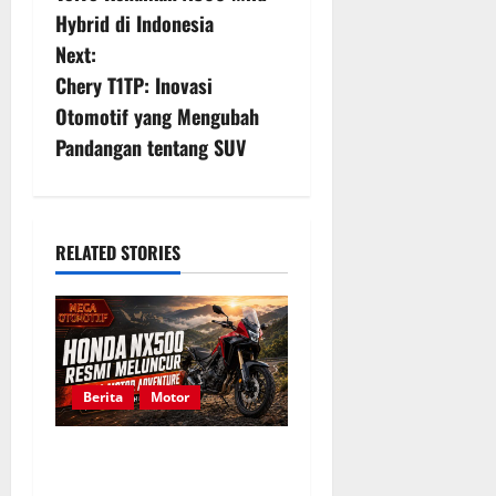
o
Hybrid di Indonesia
s
Next:
Chery T1TP: Inovasi
t
Otomotif yang Mengubah
n
Pandangan tentang SUV
a
v
RELATED STORIES
i
g
a
Berita
Motor
t
Honda NX500 Resmi
i
Meluncur, Simak Daftar