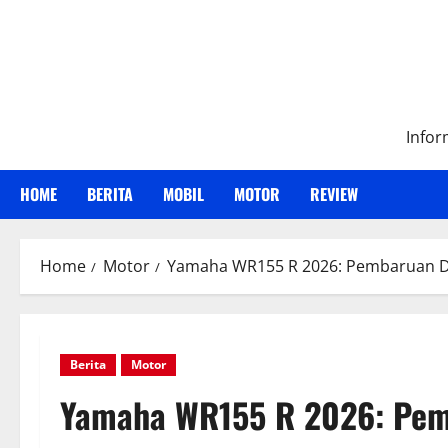
Skip
to
content
Infor
HOME
BERITA
MOBIL
MOTOR
REVIEW
Home
Motor
Yamaha WR155 R 2026: Pembaruan D
Berita
Motor
Yamaha WR155 R 2026: Pem