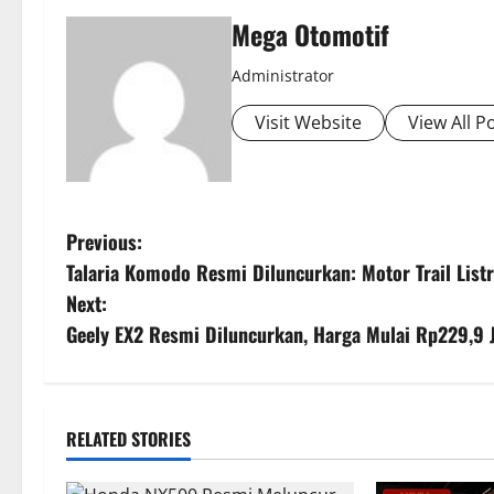
Mega Otomotif
Administrator
Visit Website
View All P
P
Previous:
Talaria Komodo Resmi Diluncurkan: Motor Trail Lis
o
Next:
s
Geely EX2 Resmi Diluncurkan, Harga Mulai Rp229,9 J
t
n
RELATED STORIES
a