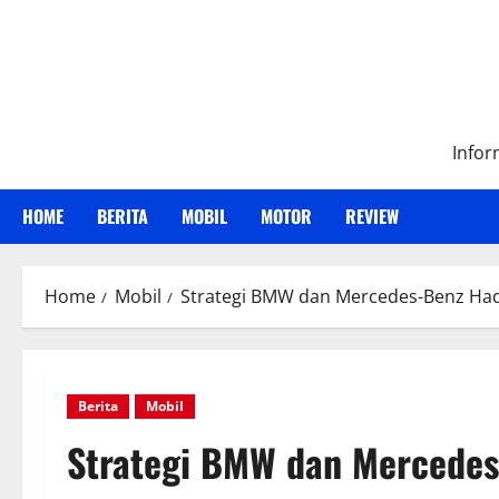
Skip
to
content
Infor
HOME
BERITA
MOBIL
MOTOR
REVIEW
Home
Mobil
Strategi BMW dan Mercedes-Benz Had
Berita
Mobil
Strategi BMW dan Mercedes