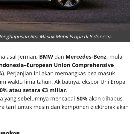
enghapusan Bea Masuk Mobil Eropa di Indonesia
a asal Jerman,
BMW
dan
Mercedes-Benz
, mulai
Indonesia–European Union Comprehensive
A)
. Perjanjian ini akan memangkas bea masuk
m waktu lima tahun. Akibatnya, ekspor Uni Eropa
0% atau setara €3 miliar
.
ropa yang sebelumnya mencapai
50%
akan dihapus
ra tarif untuk mesin dan komponen elektronik akan
tungkan