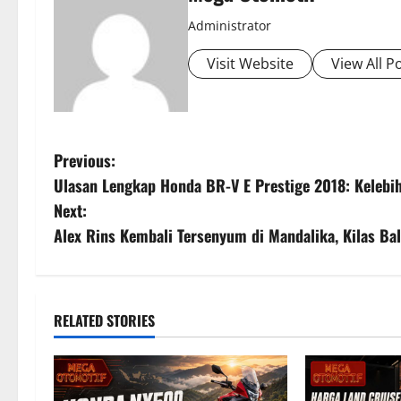
Administrator
Visit Website
View All P
P
Previous:
Ulasan Lengkap Honda BR-V E Prestige 2018: Kelebi
o
Next:
s
Alex Rins Kembali Tersenyum di Mandalika, Kilas Bal
t
n
RELATED STORIES
a
v