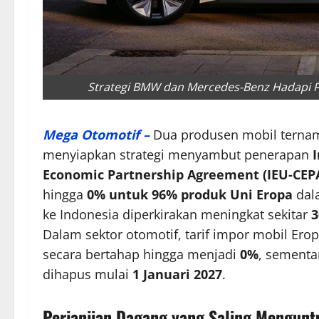
Strategi BMW dan Mercedes-Benz Hadapi P
Mega Otomotif –
Dua produsen mobil ternam
menyiapkan strategi menyambut penerapan
Economic Partnership Agreement (IEU-CEP
hingga
0% untuk 96% produk Uni Eropa
dala
ke Indonesia diperkirakan meningkat sekitar
3
Dalam sektor otomotif, tarif impor mobil E
secara bertahap hingga menjadi
0%
, sementa
dihapus mulai
1 Januari 2027
.
Perjanjian Dagang yang Saling Mengun