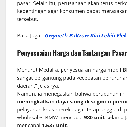
pasar. Selain itu, perusahaan akan terus be
kepentingan agar konsumen dapat merasakan
tersebut.
Baca Juga :
Gwyneth Paltrow Kini Lebih Flek
Penyesuaian Harga dan Tantangan Pasa
Menurut Medalla, penyesuaian harga mobil B
sangat bergantung pada kecepatan penurunan b
daerah,” jelasnya.
Namun, ia menegaskan bahwa perubahan ini 
meningkatkan daya saing di segmen pre
pelayanan khas mereka agar tetap unggul di 
wholesales BMW mencapai
980 unit
selama J
mencapai
1.537 unit
.